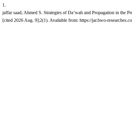
1.
jaffar saad, Ahmed S. Strategies of Da’wah and Propagation in the Prophet’s Makki era : An overview: حکمت عملی:ایک اجمالی جائزہ
[cited 2026 Aug. 9];2(1). Available from: https://jar.bwo-researches.c