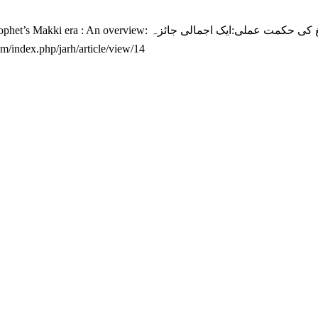
مکی دور نبویﷺمیں دعوت وتبلیغ کی . JAR [Internet]. 2022 Mar. 31
om/index.php/jarh/article/view/14